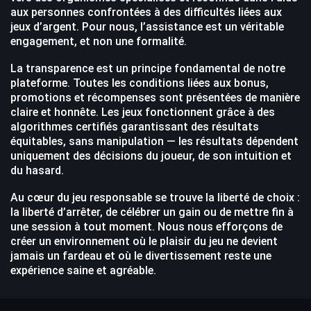
aux personnes confrontées à des difficultés liées aux
jeux d’argent. Pour nous, l’assistance est un véritable
engagement, et non une formalité.
La transparence est un principe fondamental de notre
plateforme. Toutes les conditions liées aux bonus,
promotions et récompenses sont présentées de manière
claire et honnête. Les jeux fonctionnent grâce à des
algorithmes certifiés garantissant des résultats
équitables, sans manipulation — les résultats dépendent
uniquement des décisions du joueur, de son intuition et
du hasard.
Au cœur du jeu responsable se trouve la liberté de choix :
la liberté d’arrêter, de célébrer un gain ou de mettre fin à
une session à tout moment. Nous nous efforçons de
créer un environnement où le plaisir du jeu ne devient
jamais un fardeau et où le divertissement reste une
expérience saine et agréable.