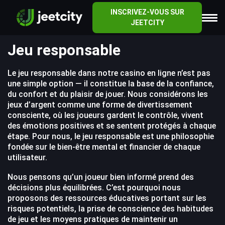
INSCRIVEZ-VOUS SUR
JEETCITY
Jeu responsable
Le jeu responsable dans notre casino en ligne n’est pas
une simple option — il constitue la base de la confiance,
du confort et du plaisir de jouer. Nous considérons les
jeux d’argent comme une forme de divertissement
consciente, où les joueurs gardent le contrôle, vivent
des émotions positives et se sentent protégés à chaque
étape. Pour nous, le jeu responsable est une philosophie
fondée sur le bien-être mental et financier de chaque
utilisateur.
Nous pensons qu’un joueur bien informé prend des
décisions plus équilibrées. C’est pourquoi nous
proposons des ressources éducatives portant sur les
risques potentiels, la prise de conscience des habitudes
de jeu et les moyens pratiques de maintenir un